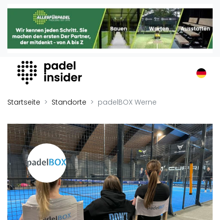
Padel Insider
Home
Padelstandorte
Organisationen
Buchungssysteme
Padel-Shops
Startseite
Standorte
padelBOX Werne
Padel-Marken
Padelplatzbauer
Verschiedenes
Veranstaltungen
Turniere
International
Playtomic