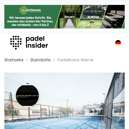
Padel Insider
Home
Padelstandorte
Organisationen
Buchungssysteme
Padel-Shops
Startseite
Standorte
Padelbase Werne
Padel-Marken
Padelplatzbauer
Verschiedenes
Veranstaltungen
Turniere
International
Playtomic