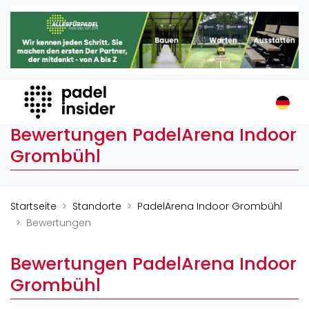
Padel Insider
Home
Padelstandorte
Organisationen
Buchungssysteme
Bewertungen PadelArena Indoor
Padel-Shops
Grombühl
Padel-Marken
Padelplatzbauer
Verschiedenes
Startseite
Standorte
PadelArena Indoor Grombühl
Bewertungen
Veranstaltungen
Turniere
Bewertungen PadelArena Indoor
International
Grombühl
Playtomic