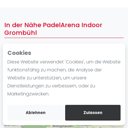
Ranking
Männer
In der Nähe PadelArena Indoor
Frauen
Grombühl
FIP Männer
FIP Frauen
Cookies
+
Blog
−
Diese Website verwendet 'Cookies', um die Website
Was ist padel
funktionsfähig zu machen, die Analyse der
Die Geschichte von Padel
Website zu unterstützen, um unsere
Regeln und Punktzählung
Dienstleistungen zu verbessern, oder zu
Padel Schläge
Marketingzwecken.
Bandeja - Vibora
Video
Ablehnen
Zulassen
Padel Basistechnik