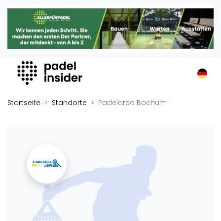
Padel Insider
Home
Padelstandorte
Organisationen
Buchungssysteme
Padel-Shops
Startseite
Standorte
Padelarea Bochum
Padel-Marken
Padelplatzbauer
Verschiedenes
Veranstaltungen
Turniere
International
Playtomic