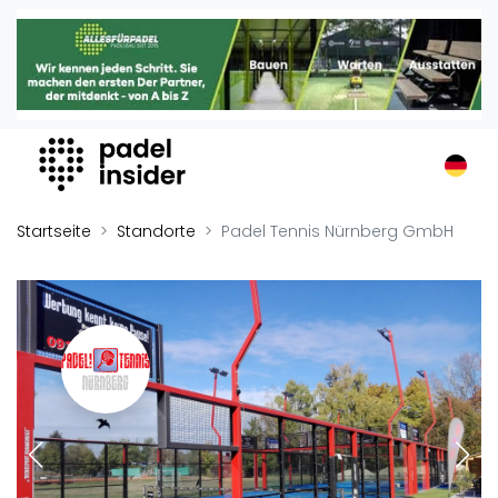
Padel Insider
Home
Padelstandorte
Organisationen
Buchungssysteme
Padel-Shops
Startseite
Standorte
Padel Tennis Nürnberg GmbH
Padel-Marken
Padelplatzbauer
Verschiedenes
Veranstaltungen
Turniere
International
Playtomic