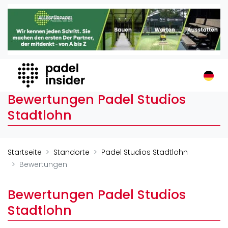
Padel Insider
Home
Padelstandorte
Organisationen
Buchungssysteme
Bewertungen Padel Studios
Padel-Shops
Stadtlohn
Padel-Marken
Padelplatzbauer
Verschiedenes
Startseite
Standorte
Padel Studios Stadtlohn
Bewertungen
Veranstaltungen
Turniere
Bewertungen Padel Studios
International
Stadtlohn
Playtomic