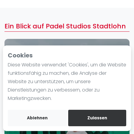
Ranking
Männer
Ein Blick auf Padel Studios Stadtlohn
Frauen
FIP Männer
FIP Frauen
Cookies
Blog
Diese Website verwendet 'Cookies', um die Website
Was ist padel
funktionsfähig zu machen, die Analyse der
Die Geschichte von Padel
Website zu unterstützen, um unsere
Regeln und Punktzählung
Dienstleistungen zu verbessern, oder zu
Padel Schläge
Marketingzwecken.
Bandeja - Vibora
Video
Ablehnen
Zulassen
Padel Basistechnik