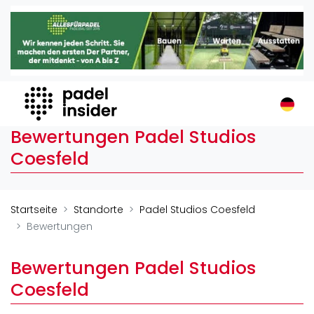
Padel Insider
Home
Padelstandorte
Organisationen
Buchungssysteme
Bewertungen Padel Studios
Padel-Shops
Coesfeld
Padel-Marken
Padelplatzbauer
Verschiedenes
Startseite
Standorte
Padel Studios Coesfeld
Bewertungen
Veranstaltungen
Turniere
Bewertungen Padel Studios
International
Coesfeld
Playtomic