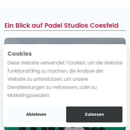
Ranking
Männer
Ein Blick auf Padel Studios Coesfeld
Frauen
FIP Männer
FIP Frauen
Cookies
Blog
Diese Website verwendet 'Cookies', um die Website
Was ist padel
funktionsfähig zu machen, die Analyse der
Die Geschichte von Padel
Website zu unterstützen, um unsere
Regeln und Punktzählung
Dienstleistungen zu verbessern, oder zu
Padel Schläge
Marketingzwecken.
Bandeja - Vibora
Video
Ablehnen
Zulassen
Padel Basistechnik