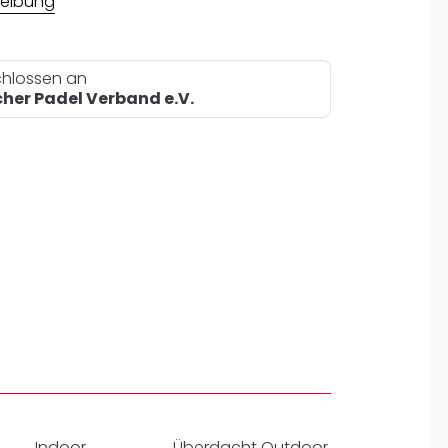
eibung
pzig
rtmund
sen
hlossen an
her Padel Verband e.V.
Indoor
Überdacht Outdoor