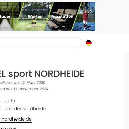
Padelstädte
Login
L sport NORDHEIDE
lin
mburg
ualisiert am 12. März 2025
nchen
en seit 13. November 2024
ln
Luft 15
ankfurt am Main
olz in der Nordheide
uttgart
-nordheide.de
sseldorf