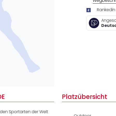
Wegbeschr
Lei
Do
Rankedin
Es
Angesc
Deutsc
DE
Platzübersicht
nden Sportarten der Welt
Outdoor