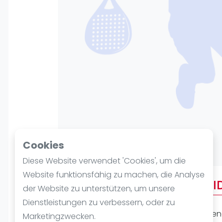
Verschiedenes
FIP Frauen
Cookies
Diese Website verwendet 'Cookies', um die
Website funktionsfähig zu machen, die Analyse
Über PADEL sport NORDHEI
der Website zu unterstützen, um unsere
Dienstleistungen zu verbessern, oder zu
Padel ist eine der am schnellsten wachse
Marketingzwecken.