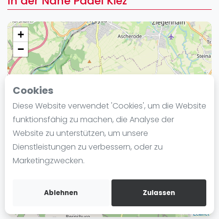
In der Nähe Padel Kiez
Ranking
Männer
+
Frauen
−
FIP Männer
FIP Frauen
Cookies
Blog
Diese Website verwendet 'Cookies', um die Website
Was ist padel
funktionsfähig zu machen, die Analyse der
Die Geschichte von Padel
Website zu unterstützen, um unsere
Regeln und Punktzählung
Dienstleistungen zu verbessern, oder zu
Padel Schläge
Marketingzwecken.
Bandeja - Vibora
Video
Ablehnen
Zulassen
Padel Basistechnik
Leaflet