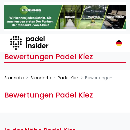
Padel Insider
Home
Padelstandorte
Organisationen
Buchungssysteme
Bewertungen Padel Kiez
Padel-Shops
Padel-Marken
Padelplatzbauer
Startseite
Standorte
Padel Kiez
Bewertungen
Verschiedenes
Bewertungen Padel Kiez
Veranstaltungen
Turniere
International
Playtomic