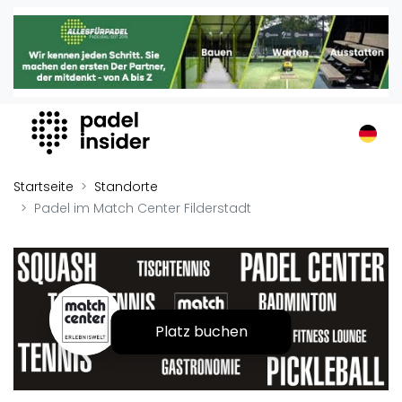
Padel Insider
Home
Padelstandorte
Organisationen
Buchungssysteme
Padel-Shops
Startseite
Standorte
Padel-Marken
Padel im Match Center Filderstadt
Padelplatzbauer
Verschiedenes
Veranstaltungen
Platz buchen
Turniere
International
Playtomic