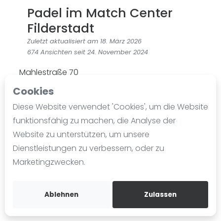
Ranking
Padel im Match Center
Filderstadt
Männer
Zuletzt aktualisiert am 18. März 2026
Frauen
674 Ansichten seit 24. November 2024
FIP Männer
Mahlestraße 70
FIP Frauen
70794
Filderstadt
Cookies
Blog
0711.777177
Diese Website verwendet 'Cookies', um die Website
Was ist padel
funktionsfähig zu machen, die Analyse der
info@matchcenter.de
Die Geschichte von Padel
Website zu unterstützen, um unsere
matchcenter.de
Regeln und Punktzählung
Dienstleistungen zu verbessern, oder zu
Wegbeschreibung
Padel Schläge
Marketingzwecken.
Bandeja - Vibora
Bookaball
Video
@matchcenter.de
Ablehnen
Zulassen
@match.center
Padel Basistechnik