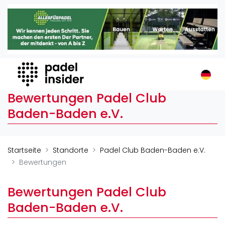
Padel Insider
Home
Padelstandorte
Organisationen
Buchungssysteme
Bewertungen Padel Club
Padel-Shops
Baden-Baden e.V.
Padel-Marken
Padelplatzbauer
Verschiedenes
Startseite
Standorte
Padel Club Baden-Baden e.V.
Bewertungen
Veranstaltungen
Turniere
Bewertungen Padel Club
International
Baden-Baden e.V.
Playtomic