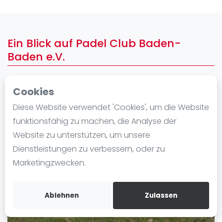
Ranking
Männer
Ein Blick auf Padel Club Baden-
Frauen
Baden e.V.
FIP Männer
FIP Frauen
Cookies
Blog
Diese Website verwendet 'Cookies', um die Website
Was ist padel
funktionsfähig zu machen, die Analyse der
Die Geschichte von Padel
Website zu unterstützen, um unsere
Regeln und Punktzählung
Dienstleistungen zu verbessern, oder zu
Padel Schläge
Marketingzwecken.
Bandeja - Vibora
Video
Ablehnen
Zulassen
Padel Basistechnik