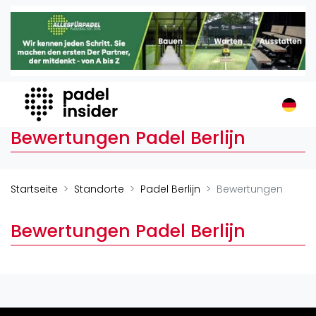
Padel Insider
Home
Padelstandorte
Organisationen
Buchungssysteme
Bewertungen Padel Berlijn
Padel-Shops
Padel-Marken
Padelplatzbauer
Startseite
Standorte
Padel Berlijn
Bewertungen
Verschiedenes
Bewertungen Padel Berlijn
Veranstaltungen
Turniere
International
Playtomic