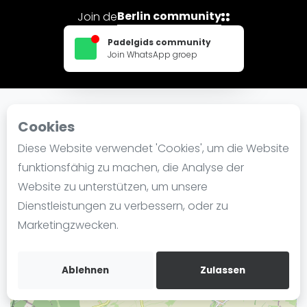
Ranking
Berlin community
Join de
Männer
Padelgids community
Join WhatsApp groep
Frauen
FIP Männer
FIP Frauen
Cookies
In der Nähe Padel Berlijn
Blog
Diese Website verwendet 'Cookies', um die Website
Was ist padel
funktionsfähig zu machen, die Analyse der
+
Die Geschichte von Padel
Website zu unterstützen, um unsere
−
Regeln und Punktzählung
Dienstleistungen zu verbessern, oder zu
Padel Schläge
Marketingzwecken.
Bandeja - Vibora
Video
Ablehnen
Zulassen
Padel Basistechnik