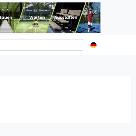
Padelstädte
Login
lin
mburg
nchen
ln
ankfurt am Main
uttgart
sseldorf