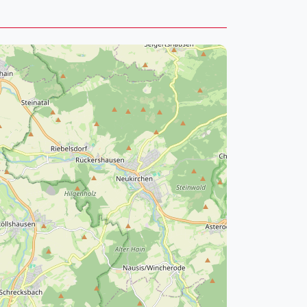
pzig
rtmund
sen