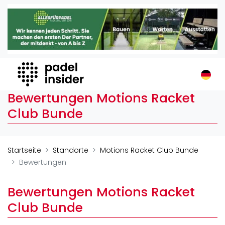
Padel Insider
Home
Padelstandorte
Organisationen
Buchungssysteme
Bewertungen Motions Racket
Padel-Shops
Club Bunde
Padel-Marken
Padelplatzbauer
Verschiedenes
Startseite
Standorte
Motions Racket Club Bunde
Bewertungen
Veranstaltungen
Turniere
Bewertungen Motions Racket
International
Club Bunde
Playtomic