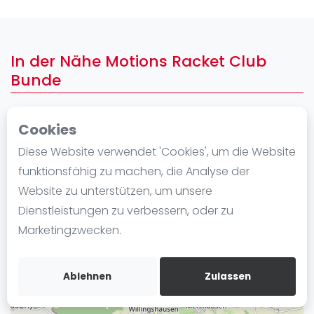
Ranking
Männer
In der Nähe Motions Racket Club
Frauen
Bunde
FIP Männer
FIP Frauen
Cookies
+
Blog
−
Diese Website verwendet 'Cookies', um die Website
Was ist padel
funktionsfähig zu machen, die Analyse der
Die Geschichte von Padel
Website zu unterstützen, um unsere
Regeln und Punktzählung
Dienstleistungen zu verbessern, oder zu
Padel Schläge
Marketingzwecken.
Bandeja - Vibora
Video
Ablehnen
Zulassen
Padel Basistechnik