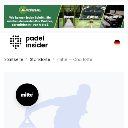
Padel Insider
Home
Padelstandorte
Organisationen
Buchungssysteme
Padel-Shops
Startseite
Standorte
mitte — Charlotte
Padel-Marken
Padelplatzbauer
Verschiedenes
Veranstaltungen
Turniere
International
Playtomic