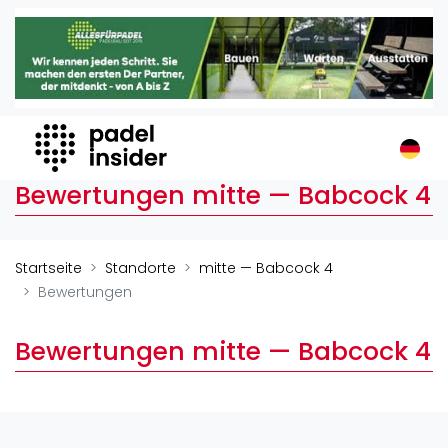
Padel Insider
Home
Padelstandorte
Organisationen
Buchungssysteme
Bewertungen mitte — Babcock 4
Padel-Shops
Padel-Marken
Padelplatzbauer
Startseite
Standorte
mitte — Babcock 4
Verschiedenes
Bewertungen
Veranstaltungen
Bewertungen mitte — Babcock 4
Turniere
International
Playtomic