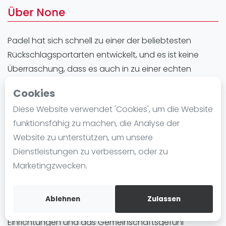
Ranking
Über None
Männer
Padel hat sich schnell zu einer der beliebtesten
Frauen
Rückschlagsportarten entwickelt, und es ist keine
FIP Männer
Überraschung, dass es auch in zu einer echten
FIP Frauen
Sensation geworden ist. Dieser dynamische Sport
Cookies
Blog
kombiniert Elemente von Tennis und Squash und
Diese Website verwendet 'Cookies', um die Website
macht ihn so zu einer zugänglichen und
Was ist padel
funktionsfähig zu machen, die Analyse der
unterhaltsamen Aktivität für Spieler aller
Die Geschichte von Padel
Website zu unterstützen, um unsere
Altersgruppen und Spielstärken. In finden Sie
Regeln und Punktzählung
Dienstleistungen zu verbessern, oder zu
verschiedene hochwertige Padelplätze, die auf die
Padel Schläge
Marketingzwecken.
Bedürfnisse von Anfängern sowie fortgeschrittenen
Bandeja - Vibora
Spielern zugeschnitten sind.
Video
Ablehnen
Zulassen
Padel in ist nicht nur für seine erstklassigen
Padel Basistechnik
Einrichtungen und das Gemeinschaftsgefühl