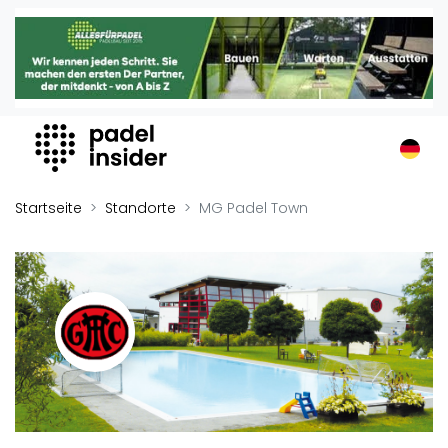
Padel Insider
Home
Padelstandorte
Organisationen
Buchungssysteme
Padel-Shops
Startseite
Standorte
MG Padel Town
Padel-Marken
Padelplatzbauer
Verschiedenes
Veranstaltungen
Turniere
International
Playtomic