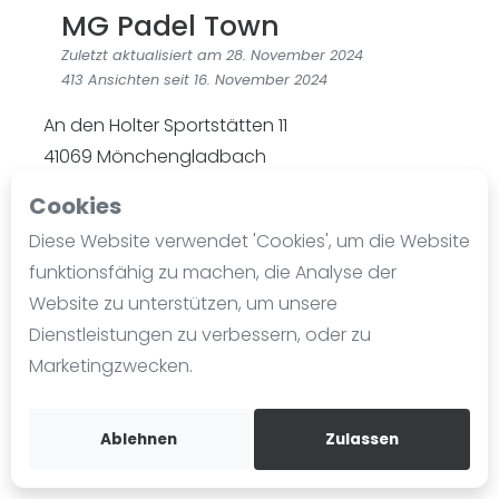
MG Padel Town
Ranking
Zuletzt aktualisiert am 28. November 2024
Männer
413 Ansichten seit 16. November 2024
Frauen
An den Holter Sportstätten 11
FIP Männer
41069
Mönchengladbach
FIP Frauen
sekretariat@ghtc.de
Cookies
Blog
ghtc.de
Diese Website verwendet 'Cookies', um die Website
Was ist padel
funktionsfähig zu machen, die Analyse der
Wegbeschreibung
Die Geschichte von Padel
Website zu unterstützen, um unsere
@gladbacherhtc
Regeln und Punktzählung
Dienstleistungen zu verbessern, oder zu
Padel Schläge
@explore
Marketingzwecken.
Bandeja - Vibora
Rankedin
Video
Ablehnen
Zulassen
Angeschlossen an
Deutscher Padel Verband e.V.
Padel Basistechnik