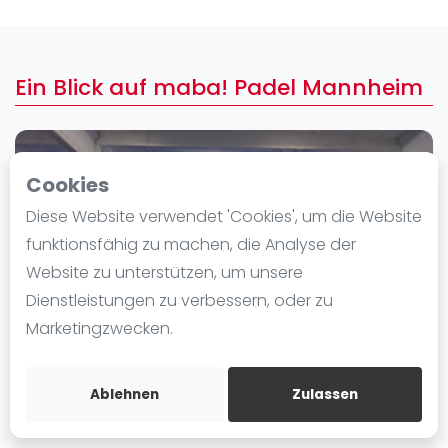
Ranking
Männer
Ein Blick auf maba! Padel Mannheim
Frauen
FIP Männer
FIP Frauen
Cookies
Blog
Diese Website verwendet 'Cookies', um die Website
Was ist padel
funktionsfähig zu machen, die Analyse der
Die Geschichte von Padel
Website zu unterstützen, um unsere
Regeln und Punktzählung
Dienstleistungen zu verbessern, oder zu
Padel Schläge
Marketingzwecken.
Bandeja - Vibora
Video
Ablehnen
Zulassen
Padel Basistechnik