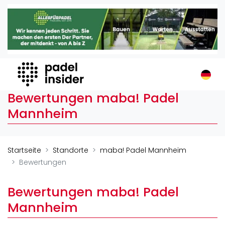
Padel Insider
Home
Padelstandorte
Organisationen
Buchungssysteme
Bewertungen maba! Padel
Padel-Shops
Mannheim
Padel-Marken
Padelplatzbauer
Verschiedenes
Startseite
Standorte
maba! Padel Mannheim
Bewertungen
Veranstaltungen
Turniere
Bewertungen maba! Padel
International
Mannheim
Playtomic