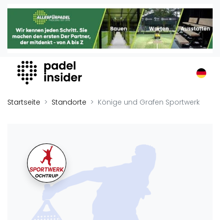
Padel Insider
Home
Padelstandorte
Organisationen
Buchungssysteme
Padel-Shops
Startseite
Standorte
Könige und Grafen Sportwerk
Padel-Marken
Padelplatzbauer
Verschiedenes
Veranstaltungen
Turniere
International
Playtomic