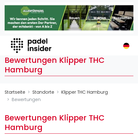
Padel Insider
Home
Padelstandorte
Organisationen
Buchungssysteme
Bewertungen Klipper THC
Padel-Shops
Hamburg
Padel-Marken
Padelplatzbauer
Verschiedenes
Startseite
Standorte
Klipper THC Hamburg
Bewertungen
Veranstaltungen
Turniere
Bewertungen Klipper THC
International
Hamburg
Playtomic