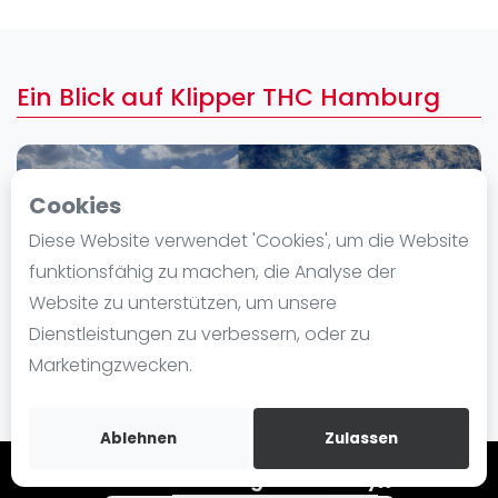
Ranking
Männer
Ein Blick auf Klipper THC Hamburg
Frauen
FIP Männer
FIP Frauen
Cookies
Blog
Diese Website verwendet 'Cookies', um die Website
Was ist padel
funktionsfähig zu machen, die Analyse der
Die Geschichte von Padel
Website zu unterstützen, um unsere
Regeln und Punktzählung
Dienstleistungen zu verbessern, oder zu
Padel Schläge
Marketingzwecken.
Bandeja - Vibora
Video
Ablehnen
Zulassen
Padel Basistechnik
Hamburg community
Join de