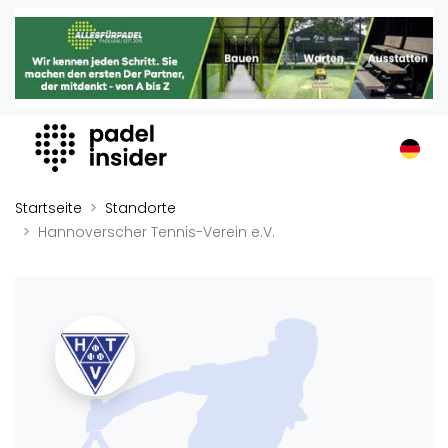
Padel Insider
Home
Padelstandorte
Organisationen
Buchungssysteme
Padel-Shops
Startseite
Standorte
Padel-Marken
Hannoverscher Tennis-Verein e.V.
Padelplatzbauer
Verschiedenes
Veranstaltungen
Turniere
International
Playtomic