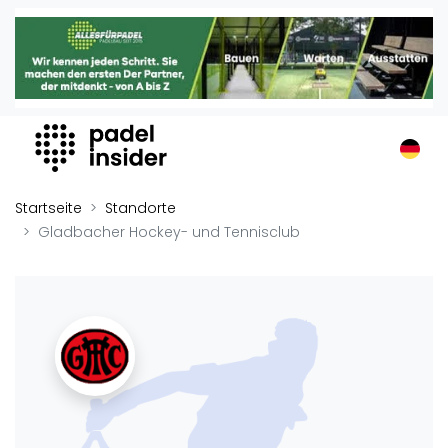
Padel Insider
Home
Padelstandorte
Organisationen
Buchungssysteme
Padel-Shops
Startseite
Standorte
Padel-Marken
Gladbacher Hockey- und Tennisclub
Padelplatzbauer
Verschiedenes
Veranstaltungen
Turniere
International
Playtomic