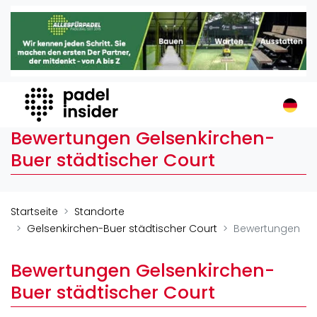
Padel Insider
Home
Padelstandorte
Organisationen
Buchungssysteme
Bewertungen Gelsenkirchen-
Padel-Shops
Buer städtischer Court
Padel-Marken
Padelplatzbauer
Verschiedenes
Startseite
Standorte
Gelsenkirchen-Buer städtischer Court
Bewertungen
Veranstaltungen
Turniere
Bewertungen Gelsenkirchen-
International
Buer städtischer Court
Playtomic