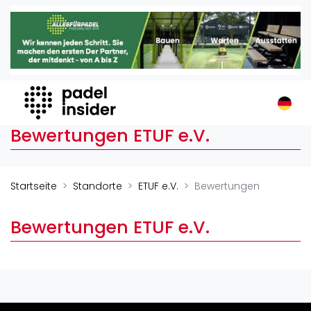
Padel Insider
Home
Padelstandorte
Organisationen
Buchungssysteme
Bewertungen ETUF e.V.
Padel-Shops
Padel-Marken
Padelplatzbauer
Startseite
Standorte
ETUF e.V.
Bewertungen
Verschiedenes
Bewertungen ETUF e.V.
Veranstaltungen
Turniere
International
Playtomic