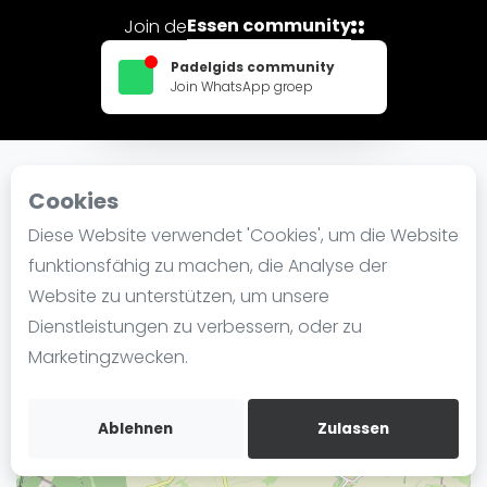
Ranking
Essen community
Join de
Männer
Padelgids community
Join WhatsApp groep
Frauen
FIP Männer
FIP Frauen
Cookies
In der Nähe ETUF e.V.
Blog
Diese Website verwendet 'Cookies', um die Website
Was ist padel
funktionsfähig zu machen, die Analyse der
+
Die Geschichte von Padel
Website zu unterstützen, um unsere
−
Regeln und Punktzählung
Dienstleistungen zu verbessern, oder zu
Padel Schläge
Marketingzwecken.
Bandeja - Vibora
Video
Ablehnen
Zulassen
Padel Basistechnik