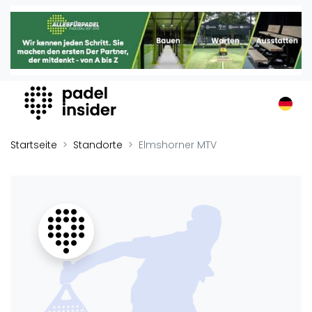
Padel Insider
Home
Padelstandorte
Organisationen
Buchungssysteme
Padel-Shops
Startseite
Standorte
Elmshorner MTV
Padel-Marken
Padelplatzbauer
Verschiedenes
Veranstaltungen
Turniere
International
Playtomic