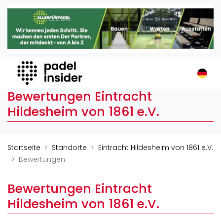
Padel Insider
Home
Padelstandorte
Organisationen
Buchungssysteme
Bewertungen Eintracht
Padel-Shops
Hildesheim von 1861 e.V.
Padel-Marken
Padelplatzbauer
Verschiedenes
Startseite
Standorte
Eintracht Hildesheim von 1861 e.V.
Bewertungen
Veranstaltungen
Turniere
Bewertungen Eintracht
International
Hildesheim von 1861 e.V.
Playtomic