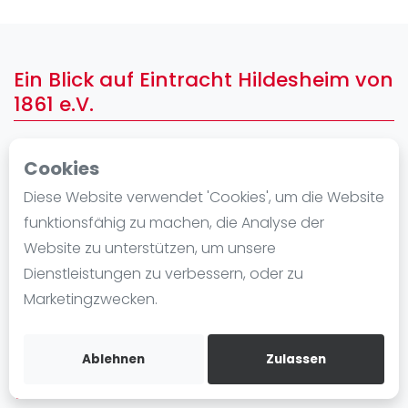
Ranking
Männer
Ein Blick auf Eintracht Hildesheim von
Frauen
1861 e.V.
FIP Männer
FIP Frauen
Cookies
Blog
Diese Website verwendet 'Cookies', um die Website
Was ist padel
funktionsfähig zu machen, die Analyse der
Die Geschichte von Padel
Website zu unterstützen, um unsere
Regeln und Punktzählung
Dienstleistungen zu verbessern, oder zu
Padel Schläge
Marketingzwecken.
Bandeja - Vibora
Video
Ablehnen
Zulassen
In der Nähe Eintracht Hildesheim von
1861 e.V.
Padel Basistechnik