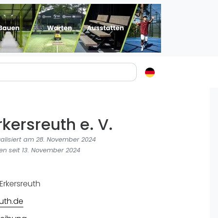
Padelstädte
Login
rkersreuth e. V.
lin
mburg
ualisiert am 28. November 2024
nchen
en seit 13. November 2024
ln
ankfurt am Main
Erkersreuth
uttgart
uth.de
sseldorf