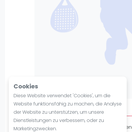
Verschiedenes
FIP Frauen
Cookies
Diese Website verwendet 'Cookies', um die
Website funktionsfähig zu machen, die Analyse
Über EC Erkersreuth e. V.
der Website zu unterstützen, um unsere
Dienstleistungen zu verbessern, oder zu
Padel ist eine der am schnellsten wachse
Marketingzwecken.