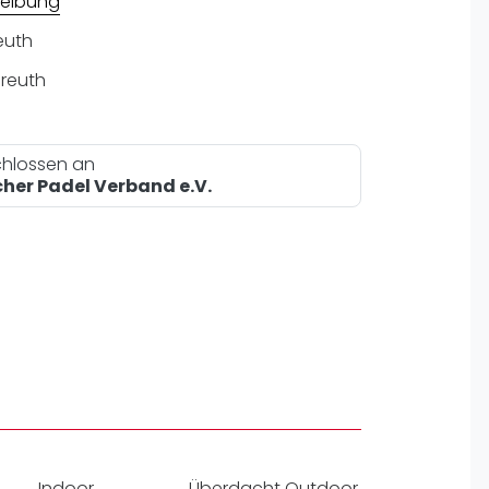
eibung
pzig
rtmund
euth
sen
reuth
hlossen an
her Padel Verband e.V.
Indoor
Überdacht Outdoor