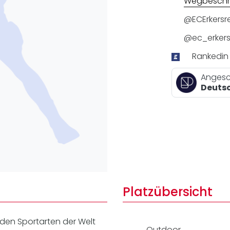
Wegbeschr
Lei
Do
@ECErkersr
Es
@ec_erkers
Rankedin
Angesc
Deutsc
Platzübersicht
nden Sportarten der Welt
Outdoor