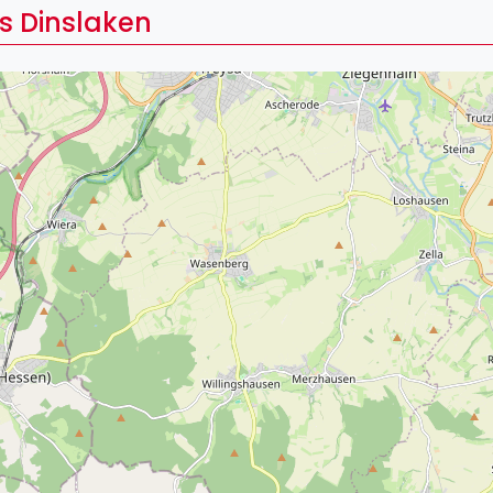
Lei
s Dinslaken
Do
Es