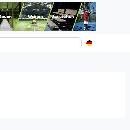
Padelstädte
Login
lin
mburg
nchen
ln
ankfurt am Main
uttgart
sseldorf