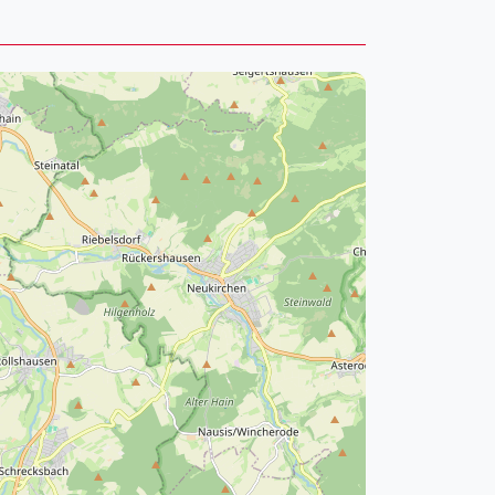
pzig
rtmund
sen