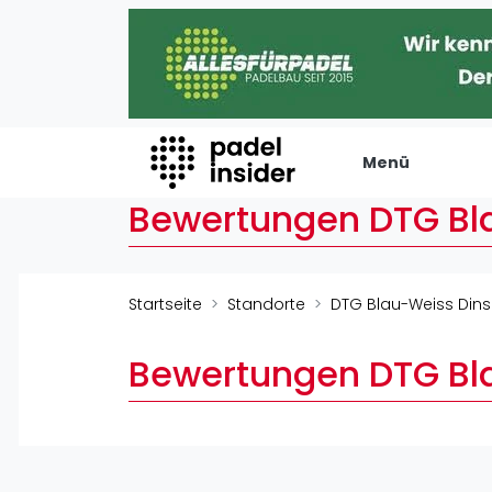
Menü
Bewertungen DTG Bl
Padel Insider
Verans
Home
Turniere
Startseite
Standorte
DTG Blau-Weiss Dins
Padelstandorte
Internation
Organisationen
Playtomic
Bewertungen DTG Bl
Buchungssysteme
Rankin
Padel-Shops
Männer
Padel-Marken
Frauen
Padelplatzbauer
FIP Männer