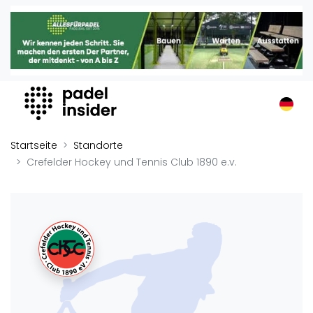
Padel Insider
Home
Padelstandorte
Organisationen
Buchungssysteme
Padel-Shops
Startseite
Standorte
Padel-Marken
Crefelder Hockey und Tennis Club 1890 e.v.
Padelplatzbauer
Verschiedenes
Veranstaltungen
Turniere
International
Playtomic