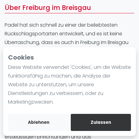
Ranking
Über Freiburg im Breisgau
Männer
Padel hat sich schnell zu einer der beliebtesten
Frauen
Rückschlagsportarten entwickelt, und es ist keine
FIP Männer
Überraschung, dass es auch in Freiburg im Breisgau
FIP Frauen
zu einer echten Sensation geworden ist. Dieser
Cookies
Blog
dynamische Sport kombiniert Elemente von Tennis
Diese Website verwendet 'Cookies', um die Website
und Squash und macht ihn so zu einer zugänglichen
Was ist padel
funktionsfähig zu machen, die Analyse der
und unterhaltsamen Aktivität für Spieler aller
Die Geschichte von Padel
Website zu unterstützen, um unsere
Altersgruppen und Spielstärken. In Freiburg im
Regeln und Punktzählung
Dienstleistungen zu verbessern, oder zu
Breisgau finden Sie verschiedene hochwertige
Padel Schläge
Marketingzwecken.
Padelplätze, die auf die Bedürfnisse von Anfängern
Bandeja - Vibora
sowie fortgeschrittenen Spielern zugeschnitten sind.
Video
Ablehnen
Zulassen
Padel in Freiburg im Breisgau ist nicht nur für seine
Padel Basistechnik
erstklassigen Einrichtungen und das