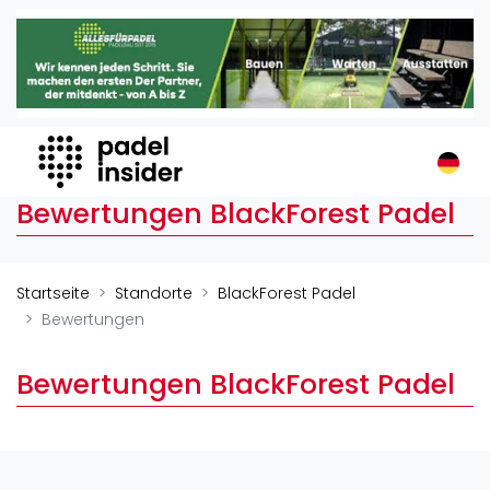
Padel Insider
Home
Padelstandorte
Organisationen
Buchungssysteme
Bewertungen BlackForest Padel
Padel-Shops
Padel-Marken
Padelplatzbauer
Startseite
Standorte
BlackForest Padel
Verschiedenes
Bewertungen
Veranstaltungen
Bewertungen BlackForest Padel
Turniere
International
Playtomic