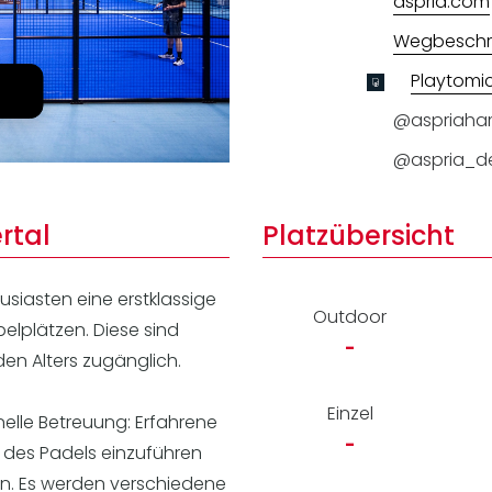
aspria.com
Lei
Do
Wegbeschr
Es
Playtomi
@aspriaha
@aspria_d
rtal
Platzübersicht
usiasten eine erstklassige
Outdoor
elplätzen. Diese sind
-
den Alters zugänglich.
Einzel
nelle Betreuung: Erfahrene
-
lt des Padels einzuführen
n. Es werden verschiedene