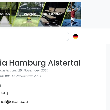
Padelstädte
Login
ia Hamburg Alstertal
lin
mburg
ualisiert am 25. November 2024
nchen
en seit 13. November 2024
ln
0
ankfurt am Main
burg
uttgart
ail@aspria.de
sseldorf