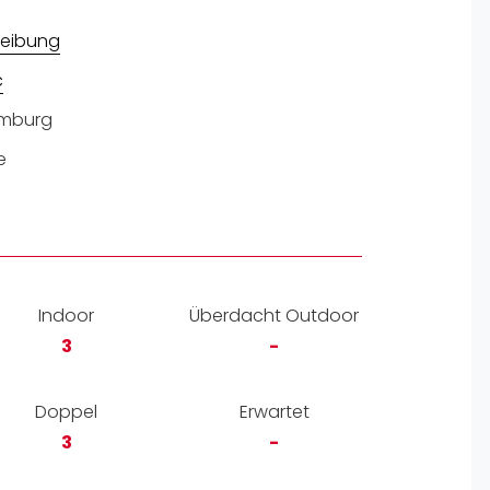
pzig
rtmund
eibung
sen
c
mburg
e
Indoor
Überdacht Outdoor
3
-
Doppel
Erwartet
3
-