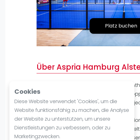
Verschiedenes
FIP Frauen
Platz buchen
Über Aspria Hamburg Alste
Aspria Hamburg Alstertal bietet Padel-Enth
Cookies
Spielstätte mit drei modernen Indoor-Dopp
Diese Website verwendet 'Cookies', um die
sowohl für Mitglieder als auch für Gäste je
Website funktionsfähig zu machen, die Analyse
der Website zu unterstützen, um unsere
Die Anlage legt großen Wert auf professio
Dienstleistungen zu verbessern, oder zu
Trainer stehen bereit, um Spieler in die We
Marketingzwecken.
oder bestehende Fähigkeiten zu verbesser