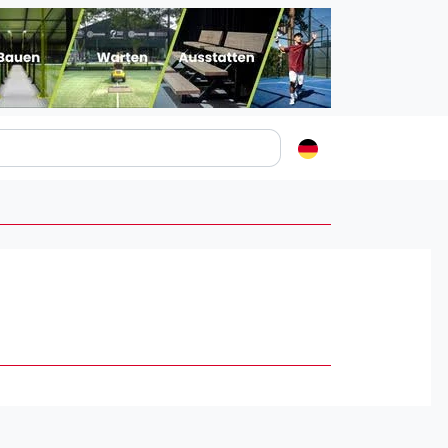
Padelstädte
Login
lin
mburg
nchen
ln
ankfurt am Main
uttgart
sseldorf