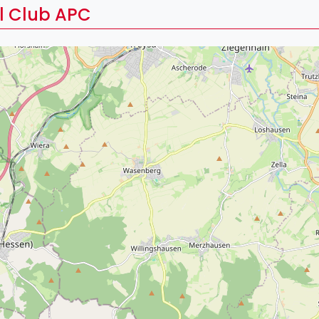
Lei
el Club APC
Do
Es