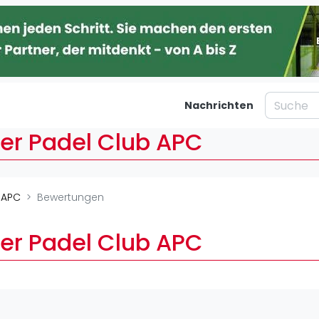
Nachrichten
er Padel Club APC
taltungen
Blog
Was ist padel
Ber
 APC
Bewertungen
al
Die Geschichte von Padel
Ha
Regeln und Punktzählung
Mü
er Padel Club APC
Padel Schläge
Kö
g
Bandeja - Vibora
Fr
St
Video
Dü
Padel Basistechnik