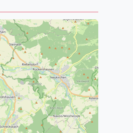
pzig
rtmund
sen