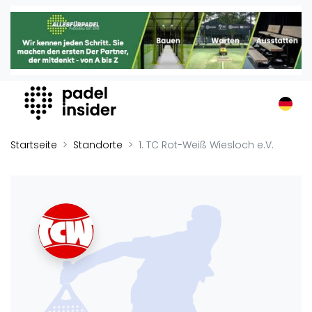
Padel Insider
Home
Padelstandorte
Organisationen
Buchungssysteme
Padel-Shops
Startseite
Standorte
1. TC Rot-Weiß Wiesloch e.V.
Padel-Marken
Padelplatzbauer
Verschiedenes
Veranstaltungen
Turniere
International
Playtomic