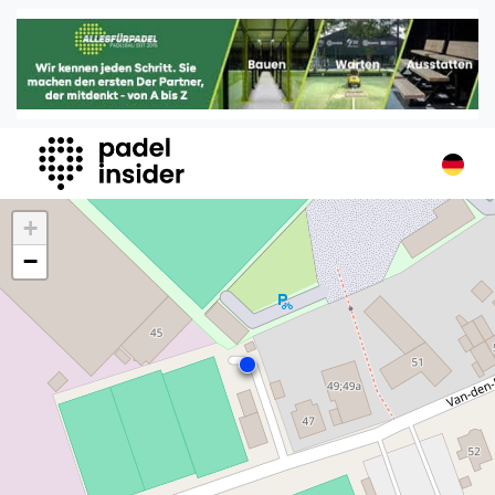
Padel Insider
Home
Padelstandorte
Organisationen
Buchungssysteme
Padel-Shops
+
Padel-Marken
−
Padelplatzbauer
Verschiedenes
Veranstaltungen
Turniere
International
Playtomic