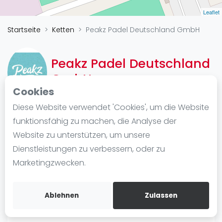
Ranking
Leaflet
Startseite
Ketten
Peakz Padel Deutschland GmbH
Männer
Frauen
FIP Männer
Peakz Padel Deutschland
FIP Frauen
GmbH
Cookies
Blog
Diese Website verwendet 'Cookies', um die Website
Was ist padel
funktionsfähig zu machen, die Analyse der
Kette
Die Geschichte von Padel
Website zu unterstützen, um unsere
Van-den-Bergh-Strasse 45
Regeln und Punktzählung
Dienstleistungen zu verbessern, oder zu
47533
Padel Schläge
Marketingzwecken.
https://www.peakzpadel.de/
Bandeja - Vibora
Wegbeschreibung
Video
Ablehnen
Zulassen
Padel Basistechnik