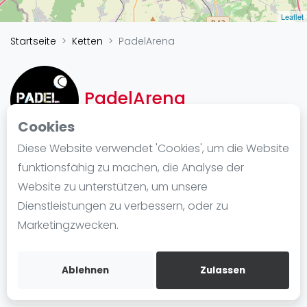
Ranking
Leaflet
Startseite
Ketten
PadelArena
Männer
Frauen
FIP Männer
PadelArena
FIP Frauen
Cookies
Blog
Diese Website verwendet 'Cookies', um die Website
Was ist padel
funktionsfähig zu machen, die Analyse der
Kette
Die Geschichte von Padel
Website zu unterstützen, um unsere
https://padelarena.de/
Regeln und Punktzählung
Dienstleistungen zu verbessern, oder zu
Wegbeschreibung
Padel Schläge
Marketingzwecken.
Bandeja - Vibora
Video
Ablehnen
Zulassen
info@padelarena.de
Padel Basistechnik