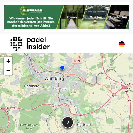
Padel Insider
Home
Padelstandorte
Organisationen
Buchungssysteme
Padel-Shops
+
Padel-Marken
−
Padelplatzbauer
Verschiedenes
Veranstaltungen
Turniere
International
2
Playtomic