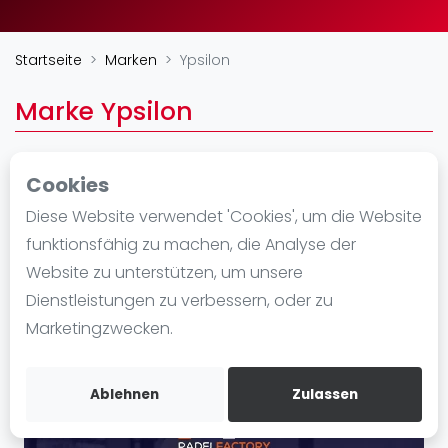
Ranking
Startseite
Marken
Ypsilon
Männer
Frauen
Marke Ypsilon
FIP Männer
FIP Frauen
Cookies
Blog
Diese Website verwendet 'Cookies', um die Website
Was ist padel
funktionsfähig zu machen, die Analyse der
Die Geschichte von Padel
Website zu unterstützen, um unsere
Regeln und Punktzählung
Dienstleistungen zu verbessern, oder zu
Padel Schläge
Marketingzwecken.
Bandeja - Vibora
Video
Ablehnen
Zulassen
Padel Basistechnik