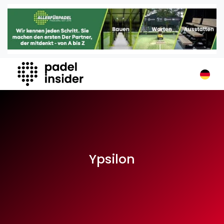
Padel Insider
Home
Padelstandorte
Organisationen
Buchungssysteme
Padel-Shops
Padel-Marken
Padelplatzbauer
Verschiedenes
Ypsilon
Veranstaltungen
Turniere
International
Playtomic