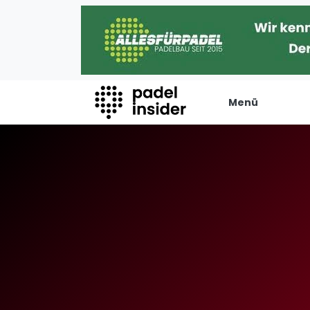
Menü
Padel Insider
Verans
Home
Turniere
Padelstandorte
Internation
Organisationen
Playtomic
Buchungssysteme
Rankin
Padel-Shops
Männer
Padel-Marken
Frauen
Padelplatzbauer
FIP Männer