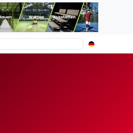
Padelstädte
Login
lin
mburg
nchen
ln
ankfurt am Main
uttgart
sseldorf