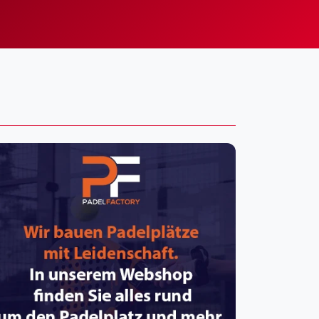
pzig
rtmund
sen