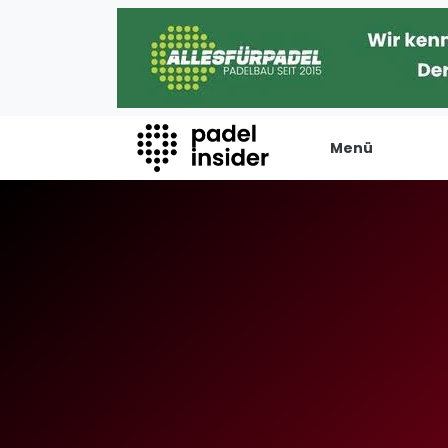
Menü
Padel Insider
Verans
Home
Turniere
Padelstandorte
Internation
Organisationen
Playtomic
Buchungssysteme
Rankin
Padel-Shops
Männer
Padel-Marken
Frauen
Padelplatzbauer
FIP Männer