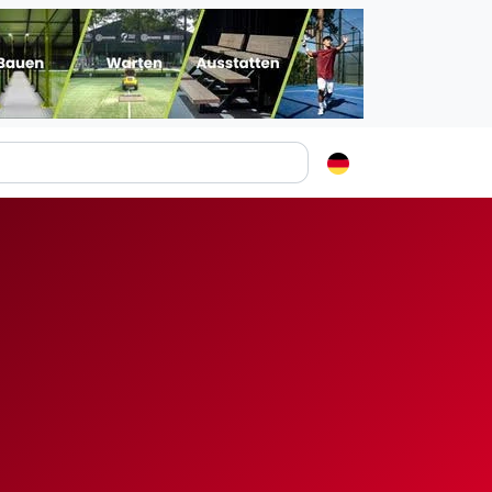
Padelstädte
Login
lin
mburg
nchen
ln
ankfurt am Main
uttgart
sseldorf