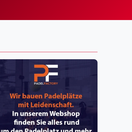
pzig
rtmund
sen