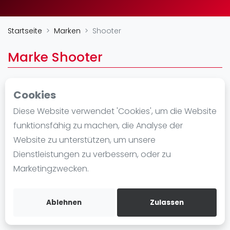
Ranking
Startseite
Marken
Shooter
Männer
Frauen
Marke Shooter
FIP Männer
FIP Frauen
Cookies
Blog
CALLE DEL TIMO (POL INDUSTRIAL D'OLIUS) 23,
Diese Website verwendet 'Cookies', um die Website
25286
Was ist padel
funktionsfähig zu machen, die Analyse der
https://shooterpadel.com/
Die Geschichte von Padel
Website zu unterstützen, um unsere
Regeln und Punktzählung
Dienstleistungen zu verbessern, oder zu
Padel Schläge
Marketingzwecken.
Bandeja - Vibora
Video
Ablehnen
Zulassen
Padel Basistechnik