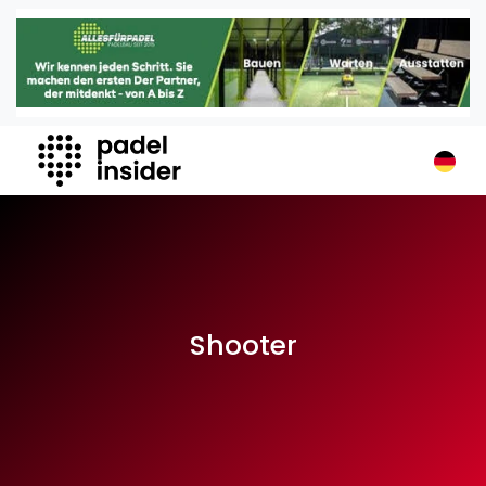
Padel Insider
Home
Padelstandorte
Organisationen
Buchungssysteme
Padel-Shops
Padel-Marken
Padelplatzbauer
Verschiedenes
Shooter
Veranstaltungen
Turniere
International
Playtomic