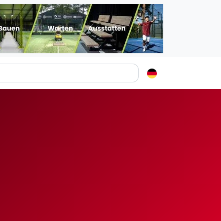
Padelstädte
Login
lin
mburg
nchen
ln
ankfurt am Main
uttgart
sseldorf