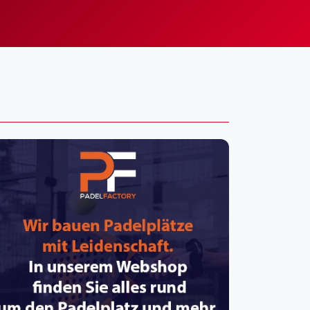
pzig
rtmund
sen