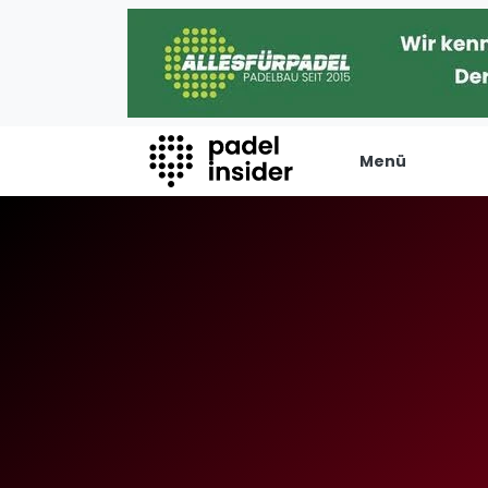
Menü
Padel Insider
Verans
Home
Turniere
Padelstandorte
Internation
Organisationen
Playtomic
Buchungssysteme
Rankin
Padel-Shops
Männer
Padel-Marken
Frauen
Padelplatzbauer
FIP Männer