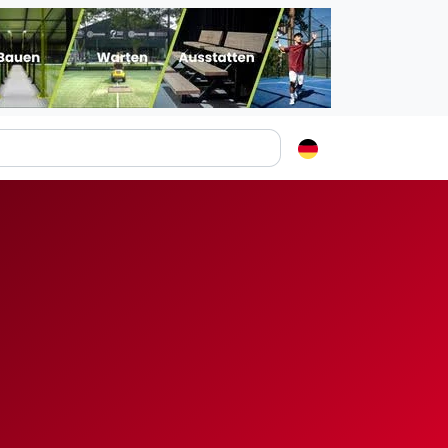
Padelstädte
Login
lin
mburg
nchen
ln
ankfurt am Main
uttgart
sseldorf