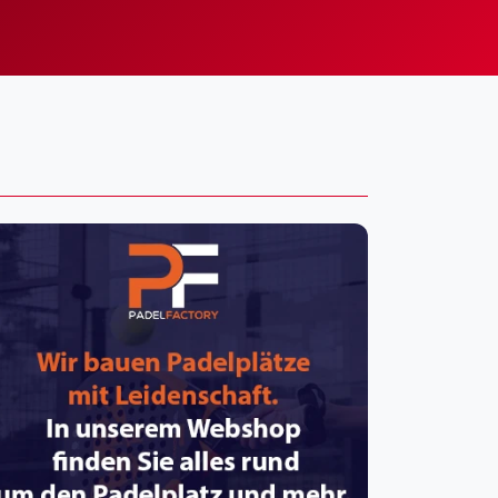
pzig
rtmund
sen