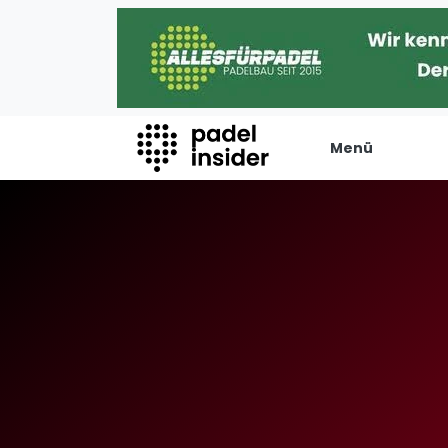
Menü
Padel Insider
Verans
Home
Turniere
Padelstandorte
Internation
Organisationen
Playtomic
Buchungssysteme
Rankin
Padel-Shops
Männer
Padel-Marken
Frauen
Padelplatzbauer
FIP Männer