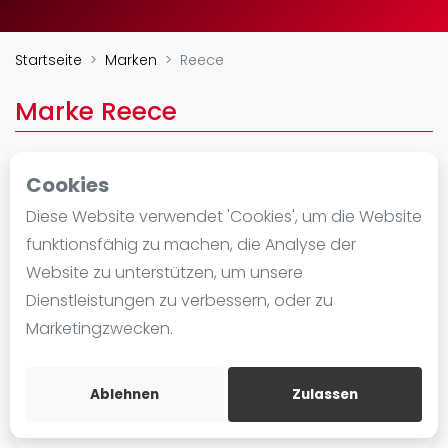
Ranking
Startseite
Marken
Reece
Männer
Frauen
Marke Reece
FIP Männer
FIP Frauen
Cookies
Blog
Sport Direct B.V. Bergweidedijk 52
Diese Website verwendet 'Cookies', um die Website
7418AA
Was ist padel
funktionsfähig zu machen, die Analyse der
https://www.reeceaustralia.com/nl/collectie/
Die Geschichte von Padel
Website zu unterstützen, um unsere
padel/
Regeln und Punktzählung
Dienstleistungen zu verbessern, oder zu
Padel Schläge
Marketingzwecken.
Bandeja - Vibora
Video
Ablehnen
Zulassen
Padel Basistechnik