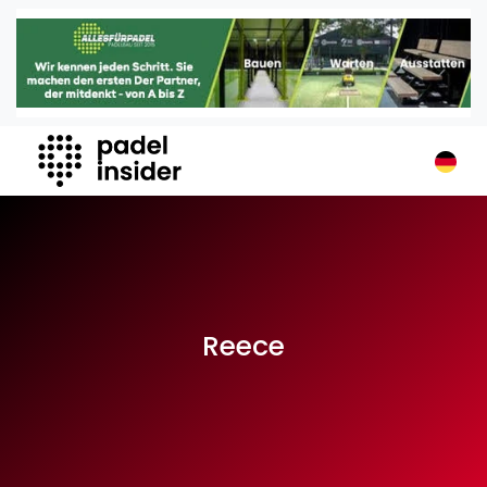
Padel Insider
Home
Padelstandorte
Organisationen
Buchungssysteme
Padel-Shops
Padel-Marken
Padelplatzbauer
Verschiedenes
Reece
Veranstaltungen
Turniere
International
Playtomic