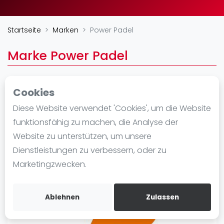
Ranking
Startseite
Marken
Power Padel
Männer
Frauen
Marke Power Padel
FIP Männer
FIP Frauen
Cookies
Blog
Calle Dr Fleming 6, 1ro Derecha Oficina 1
Diese Website verwendet 'Cookies', um die Website
28703
Was ist padel
funktionsfähig zu machen, die Analyse der
https://www.powerpadel.com/
Die Geschichte von Padel
Website zu unterstützen, um unsere
Regeln und Punktzählung
Dienstleistungen zu verbessern, oder zu
Padel Schläge
Marketingzwecken.
Bandeja - Vibora
Video
Ablehnen
Zulassen
Padel Basistechnik