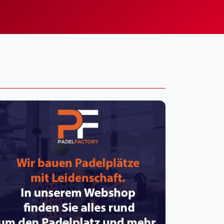
pzig
rtmund
sen