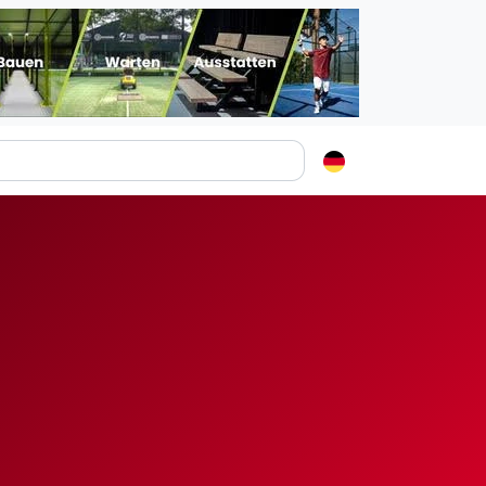
Padelstädte
Login
lin
mburg
nchen
ln
ankfurt am Main
uttgart
sseldorf