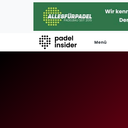
Menü
Padel Insider
Verans
Home
Turniere
Padelstandorte
Internation
Organisationen
Playtomic
Buchungssysteme
Rankin
Padel-Shops
Männer
Padel-Marken
Frauen
Padelplatzbauer
FIP Männer