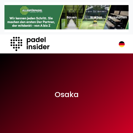
Padel Insider
Home
Padelstandorte
Organisationen
Buchungssysteme
Padel-Shops
Padel-Marken
Padelplatzbauer
Verschiedenes
Osaka
Veranstaltungen
Turniere
International
Playtomic