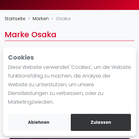
Ranking
Startseite
Marken
Osaka
Männer
Frauen
Marke Osaka
FIP Männer
FIP Frauen
Cookies
Blog
https://osakaworld.com/collections/padel?
Diese Website verwendet 'Cookies', um die Website
lang=nl
Was ist padel
funktionsfähig zu machen, die Analyse der
Die Geschichte von Padel
Website zu unterstützen, um unsere
Regeln und Punktzählung
Dienstleistungen zu verbessern, oder zu
Padel Schläge
Marketingzwecken.
Bandeja - Vibora
Video
Ablehnen
Zulassen
Padel Basistechnik