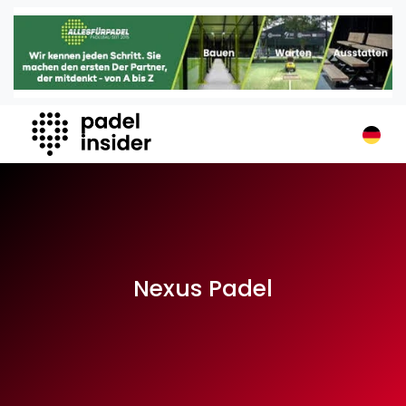
Padel Insider
Home
Padelstandorte
Organisationen
Buchungssysteme
Padel-Shops
Padel-Marken
Padelplatzbauer
Verschiedenes
Nexus Padel
Veranstaltungen
Turniere
International
Playtomic