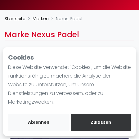
Ranking
Startseite
Marken
Nexus Padel
Männer
Frauen
Marke Nexus Padel
FIP Männer
FIP Frauen
Cookies
Blog
https://nexuspadel.es/
Diese Website verwendet 'Cookies', um die Website
Was ist padel
funktionsfähig zu machen, die Analyse der
Die Geschichte von Padel
Website zu unterstützen, um unsere
Regeln und Punktzählung
Dienstleistungen zu verbessern, oder zu
Padel Schläge
Marketingzwecken.
Bandeja - Vibora
Video
Ablehnen
Zulassen
Padel Basistechnik