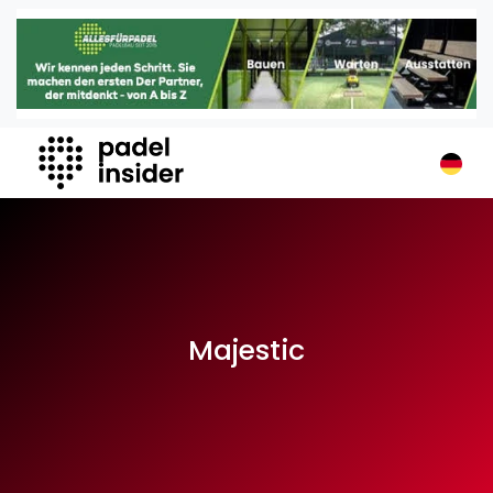
Padel Insider
Home
Padelstandorte
Organisationen
Buchungssysteme
Padel-Shops
Padel-Marken
Padelplatzbauer
Verschiedenes
Majestic
Veranstaltungen
Turniere
International
Playtomic