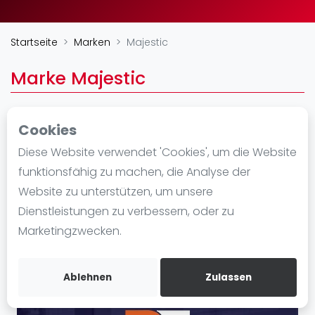
Ranking
Startseite
Marken
Majestic
Männer
Frauen
Marke Majestic
FIP Männer
FIP Frauen
Cookies
Blog
https://www.majesticpadel.com/
Diese Website verwendet 'Cookies', um die Website
Was ist padel
funktionsfähig zu machen, die Analyse der
Die Geschichte von Padel
Website zu unterstützen, um unsere
Regeln und Punktzählung
Dienstleistungen zu verbessern, oder zu
Padel Schläge
Marketingzwecken.
Bandeja - Vibora
Video
Ablehnen
Zulassen
Padel Basistechnik