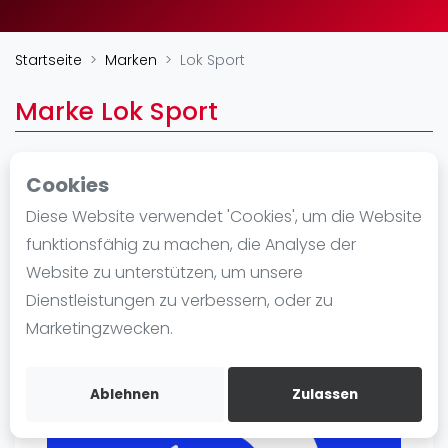
Ranking
Startseite
Marken
Lok Sport
Männer
Frauen
Marke Lok Sport
FIP Männer
FIP Frauen
Cookies
Blog
https://loksports.com/
Diese Website verwendet 'Cookies', um die Website
Was ist padel
funktionsfähig zu machen, die Analyse der
Die Geschichte von Padel
Website zu unterstützen, um unsere
Regeln und Punktzählung
Dienstleistungen zu verbessern, oder zu
Padel Schläge
Marketingzwecken.
Bandeja - Vibora
Video
Ablehnen
Zulassen
Padel Basistechnik