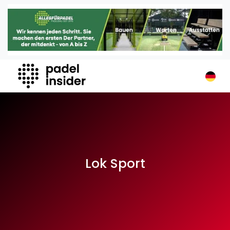
Padel Insider
Home
Padelstandorte
Organisationen
Buchungssysteme
Padel-Shops
Padel-Marken
Padelplatzbauer
Verschiedenes
Lok Sport
Veranstaltungen
Turniere
International
Playtomic