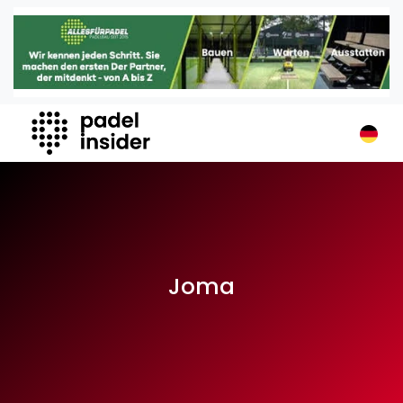
Padel Insider
Home
Padelstandorte
Organisationen
Buchungssysteme
Padel-Shops
Padel-Marken
Padelplatzbauer
Verschiedenes
Joma
Veranstaltungen
Turniere
International
Playtomic