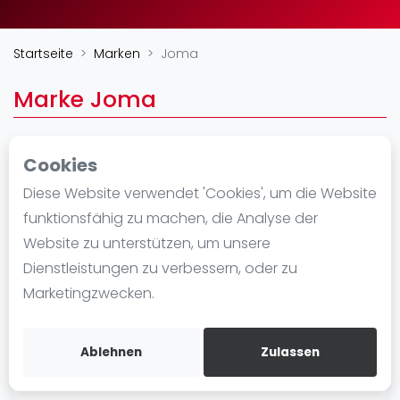
Ranking
Startseite
Marken
Joma
Männer
Frauen
Marke Joma
FIP Männer
FIP Frauen
Cookies
Blog
Av. del General Avilés, 44
Diese Website verwendet 'Cookies', um die Website
https://www.joma-
Was ist padel
funktionsfähig zu machen, die Analyse der
sport.com/en_AG/sport/paddle/
Die Geschichte von Padel
Website zu unterstützen, um unsere
Regeln und Punktzählung
Dienstleistungen zu verbessern, oder zu
Padel Schläge
Marketingzwecken.
Bandeja - Vibora
Video
Ablehnen
Zulassen
Padel Basistechnik