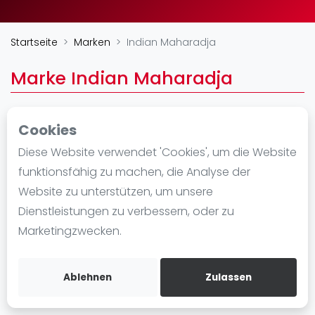
Ranking
Startseite
Marken
Indian Maharadja
Männer
Frauen
Marke Indian Maharadja
FIP Männer
FIP Frauen
Cookies
Blog
Hopbrouwer 14
Diese Website verwendet 'Cookies', um die Website
5253RE
Was ist padel
funktionsfähig zu machen, die Analyse der
https://www.indianmaharadja.nl/indianmaha
Die Geschichte von Padel
Website zu unterstützen, um unsere
radja-padel-sport.html
Regeln und Punktzählung
Dienstleistungen zu verbessern, oder zu
Padel Schläge
Marketingzwecken.
Bandeja - Vibora
Video
Ablehnen
Zulassen
Padel Basistechnik