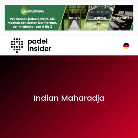
Padel Insider
Home
Padelstandorte
Organisationen
Buchungssysteme
Padel-Shops
Padel-Marken
Padelplatzbauer
Verschiedenes
Indian Maharadja
Veranstaltungen
Turniere
International
Playtomic